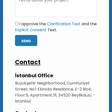
I approve the
Clarification Text
and the
Explicit Consent
Text.
SEND
Contact
İstanbul Office
Büyükşehir Neighborhood, Cumhuriyet
Street, No:1 Ekinoks Residance, E-2 Blok,
Floor:5, Apartment:31, 34520 Beylikdüzü -
İstanbul