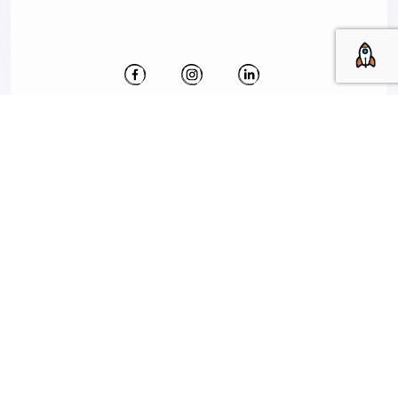
ANASAYFA
KURUMSAL
HİZMETLERİMİZ
PORTFOLYO
BLOG
İLETİŞİM